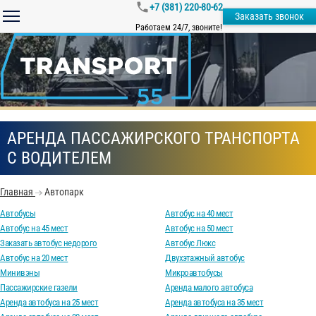
+7 (381) 220-80-62
Заказать звонок
Работаем 24/7, звоните!
АРЕНДА ПАССАЖИРСКОГО ТРАНСПОРТА
С ВОДИТЕЛЕМ
Главная
Автопарк
Автобусы
Автобус на 40 мест
Автобус на 45 мест
Автобус на 50 мест
Заказать автобус недорого
Автобус Люкс
Автобус на 20 мест
Двухэтажный автобус
Минивэны
Микроавтобусы
Пассажирские газели
Аренда малого автобуса
Аренда автобуса на 25 мест
Аренда автобуса на 35 мест