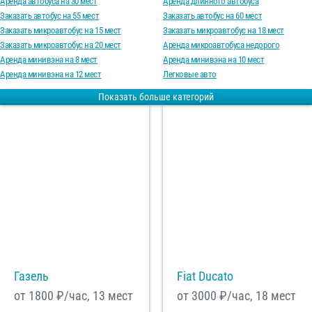
Аренда автобуса на 30 мест
Аренда длинного автобуса
Заказать автобус на 55 мест
Заказать автобус на 60 мест
Заказать микроавтобус на 15 мест
Заказать микроавтобус на 18 мест
С
Политикой конфиденциальности
ознакомлен(а), даю согласие на
Заказать микроавтобус на 20 мест
Аренда микроавтобуса недорого
обработку моих Персональных данных
Аренда минивэна на 8 мест
Аренда минивэна на 10 мест
Отправить заказ
Аренда минивэна на 12 мест
Легковые авто
Показать больше категорий
Газель
Fiat Ducato
от 1800
₽/час, 13 мест
от 3000
₽/час, 18 мест