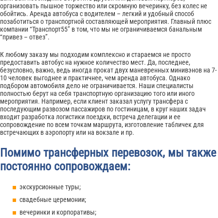
организовать пышное торжество или скромную вечеринку, без колес не
обойтись. Аренда автобуса с водителем – легкий и удобный способ
позаботиться о транспортной составляющей мероприятия. Главный плюс
компании “Транспорт55” в том, что мы не ограничиваемся банальным
“привез – отвез”.
К любому заказу мы подходим комплексно и стараемся не просто
предоставить автобус на нужное количество мест. Да, последнее,
безусловно, важно, ведь иногда прокат двух маневренных минивэнов на 7-
10 человек выгоднее и практичнее, чем аренда автобуса. Однако
подбором автомобиля дело не ограничивается. Наши специалисты
полностью берут на себя транспортную организацию того или иного
мероприятия. Например, если клиент заказал услугу трансфера с
последующим развозом пассажиров по гостиницам, в круг наших задач
входит разработка логистики поездки, встреча делегации и ее
сопровождение по всем точкам маршрута, изготовление табличек для
встречающих в аэропорту или на вокзале и пр.
Помимо трансферных перевозок, мы также
постоянно сопровождаем:
экскурсионные туры;
свадебные церемонии;
вечеринки и корпоративы;