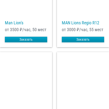
С
Политикой конфиденциальности
ознакомлен(а), даю согласие на
обработку моих Персональных данных
Man Lion's
MAN Lions Regio R12
Отправить заказ
от 3500
₽/час, 50 мест
от 3000
₽/час, 55 мест
Заказать
Заказать