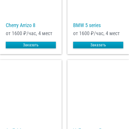
С
Политикой конфиденциальности
ознакомлен(а), даю согласие на
обработку моих Персональных данных
Cherry Arrizo 8
BMW 5 series
Отправить заказ
от 1600
₽/час, 4 мест
от 1600
₽/час, 4 мест
Заказать
Заказать