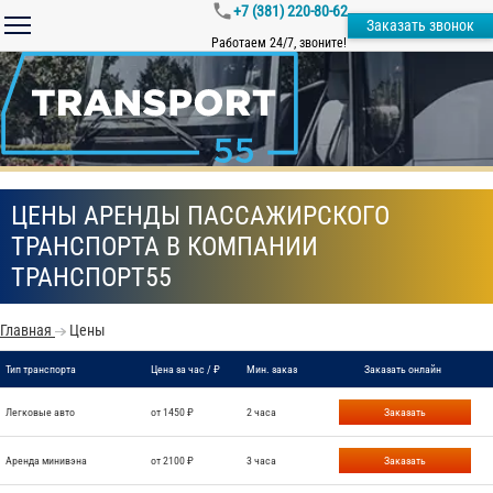
+7 (381) 220-80-62
Заказать звонок
Работаем 24/7, звоните!
ЦЕНЫ АРЕНДЫ ПАССАЖИРСКОГО
ТРАНСПОРТА В КОМПАНИИ
ТРАНСПОРТ55
Главная
Цены
Тип транспорта
Цена за час / ₽
Мин. заказ
Заказать онлайн
Легковые авто
от 1450 ₽
2 часа
Заказать
Аренда минивэна
от 2100 ₽
3 часа
Заказать