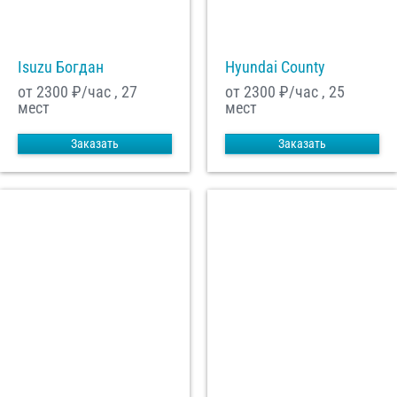
С
Политикой конфиденциальности
ознакомлен(а), даю согласие на
Isuzu Богдан
Hyundai County
обработку моих Персональных данных
от 2300
₽/час , 27
от 2300
₽/час , 25
Отправить заказ
мест
мест
Заказать
Заказать